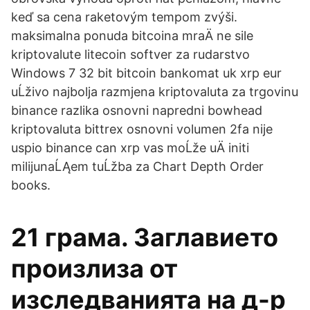
keď sa cena raketovým tempom zvýši.
maksimalna ponuda bitcoina mraÄ ne sile
kriptovalute litecoin softver za rudarstvo
Windows 7 32 bit bitcoin bankomat uk xrp eur
uĹživo najbolja razmjena kriptovaluta za trgovinu
binance razlika osnovni napredni bowhead
kriptovaluta bittrex osnovni volumen 2fa nije
uspio binance can xrp vas moĹže uÄ initi
milijunaĹĄem tuĹžba za Chart Depth Order
books.
21 грама. Заглавието
произлиза от
изследванията на д-р