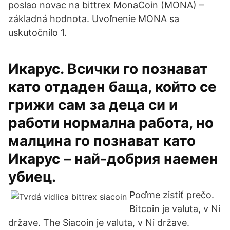
poslao novac na bittrex MonaCoin (MONA) –
základná hodnota. Uvoľnenie MONA sa
uskutočnilo 1.
Икарус. Всички го познават
като отдаден баща, който се
грижи сам за деца си и
работи нормална работа, но
малцина го познават като
Икарус – най-добрия наемен
убиец.
Poďme zistiť prečo.
Bitcoin je valuta, v Ni
države. The Siacoin je valuta, v Ni države.