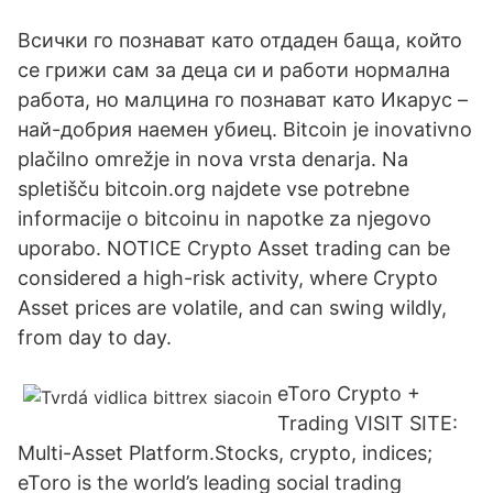
Всички го познават като отдаден баща, който
се грижи сам за деца си и работи нормална
работа, но малцина го познават като Икарус –
най-добрия наемен убиец. Bitcoin je inovativno
plačilno omrežje in nova vrsta denarja. Na
spletišču bitcoin.org najdete vse potrebne
informacije o bitcoinu in napotke za njegovo
uporabo. NOTICE Crypto Asset trading can be
considered a high-risk activity, where Crypto
Asset prices are volatile, and can swing wildly,
from day to day.
eToro Crypto +
Trading VISIT SITE:
Multi-Asset Platform.Stocks, crypto, indices;
eToro is the world’s leading social trading