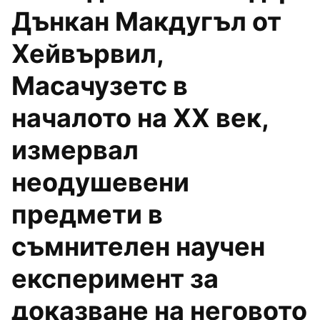
Дънкан Макдугъл от
Хейвървил,
Масачузетс в
началото на ХХ век,
измервал
неодушевени
предмети в
съмнителен научен
експеримент за
доказване на неговото