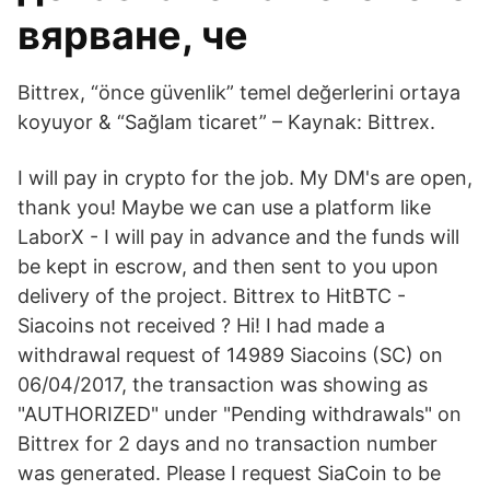
вярване, че
Bittrex, “önce güvenlik” temel değerlerini ortaya
koyuyor & “Sağlam ticaret” – Kaynak: Bittrex.
I will pay in crypto for the job. My DM's are open,
thank you! Maybe we can use a platform like
LaborX - I will pay in advance and the funds will
be kept in escrow, and then sent to you upon
delivery of the project. Bittrex to HitBTC -
Siacoins not received ? Hi! I had made a
withdrawal request of 14989 Siacoins (SC) on
06/04/2017, the transaction was showing as
"AUTHORIZED" under "Pending withdrawals" on
Bittrex for 2 days and no transaction number
was generated. Please I request SiaCoin to be