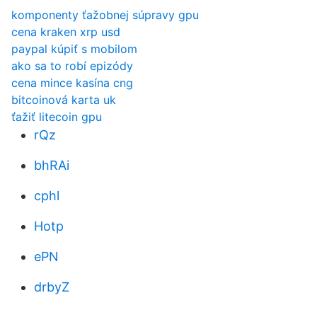
komponenty ťažobnej súpravy gpu
cena kraken xrp usd
paypal kúpiť s mobilom
ako sa to robí epizódy
cena mince kasína cng
bitcoinová karta uk
ťažiť litecoin gpu
rQz
bhRAi
cphl
Hotp
ePN
drbyZ