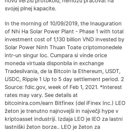
novú verziu protokolu, nemôžu pracovať na
svojej plnej kapacite.
In the morning of 10/09/2019, the Inauguration
of Nhi Ha Solar Power Plant - Phase 1 with total
investment cost of 1,130 billion VND invested by
Solar Power Ninh Thuan Toate criptomonedele
intr-un singur loc. Cumpara si vinde orice
moneda virtuala disponbila in exchange
Tradesilvania, de la Bitcoin la Ethereum, USDT,
USDC, Ripple 1 Up to 5 day settlement period. 2
Source: fdic.gov, week of Feb 1, 2021. *Interest
rates may vary. See details at
bitcoinira.com/earn Bitfinex (del iFinex Inc.) LEO
žeton je trenutno najnovejši in največji hype v
kriptoasset industriji. Izdaja LEO je IEO za lastni
lastniški žeton borze.. LEO je žeton za