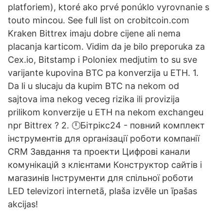
platforiem), ktoré ako prvé ponúklo vyrovnanie s
touto mincou. See full list on crobitcoin.com
Kraken Bittrex imaju dobre cijene ali nema
placanja karticom. Vidim da je bilo preporuka za
Cex.io, Bitstamp i Poloniex medjutim to su sve
varijante kupovina BTC pa konverzija u ETH. 1.
Da li u slucaju da kupim BTC na nekom od
sajtova ima nekog veceg rizika ili provizija
prilikom konverzije u ETH na nekom exchangeu
npr Bittrex ? 2. 🕛Бітрікс24 - повний комплект
інструментів для організації роботи компанії
CRM Завдання та проекти Цифрові канали
комунікацій з клієнтами Конструктор сайтів і
магазинів Інструменти для спільної роботи
LED televizori internetā, plaša izvēle un īpašas
akcijas!