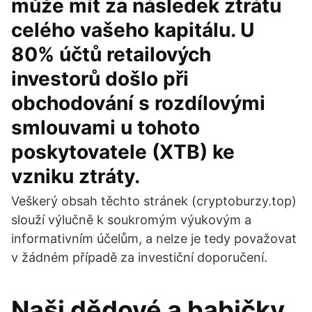
může mít za následek ztrátu
celého vašeho kapitálu. U
80% účtů retailových
investorů došlo při
obchodování s rozdílovými
smlouvami u tohoto
poskytovatele (XTB) ke
vzniku ztráty.
Veškerý obsah těchto stránek (cryptoburzy.top)
slouží výlučně k soukromým výukovým a
informativním účelům, a nelze je tedy považovat
v žádném případě za investiční doporučení.
Naši dědové a babičky