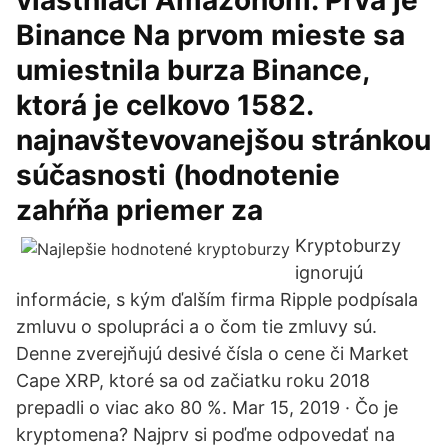
vlastniaci Amazonom. Prvá je
Binance Na prvom mieste sa
umiestnila burza Binance,
ktorá je celkovo 1582.
najnavštevovanejšou stránkou
súčasnosti (hodnotenie
zahŕňa priemer za
Kryptoburzy
ignorujú
informácie, s kým ďalším firma Ripple podpísala
zmluvu o spolupráci a o čom tie zmluvy sú.
Denne zverejňujú desivé čísla o cene či Market
Cape XRP, ktoré sa od začiatku roku 2018
prepadli o viac ako 80 %. Mar 15, 2019 · Čo je
kryptomena? Najprv si poďme odpovedať na