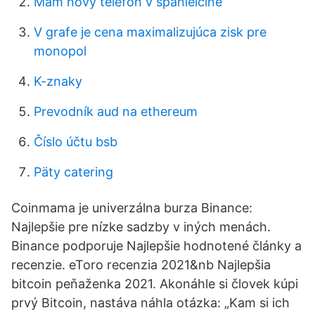
Mám nový telefón v španielčine
V grafe je cena maximalizujúca zisk pre
monopol
K-znaky
Prevodník aud na ethereum
Číslo účtu bsb
Päty catering
Coinmama je univerzálna burza Binance:
Najlepšie pre nízke sadzby v iných menách.
Binance podporuje Najlepšie hodnotené články a
recenzie. eToro recenzia 2021&nb Najlepšia
bitcoin peňaženka 2021. Akonáhle si človek kúpi
prvý Bitcoin, nastáva náhla otázka: „Kam si ich