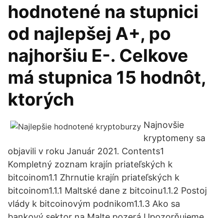
hodnotené na stupnici
od najlepšej A+, po
najhoršiu E-. Celkove
má stupnica 15 hodnôt,
ktorých
Najnovšie
kryptomeny sa
objavili v roku Január 2021. Contents1
Kompletný zoznam krajín priateľských k
bitcoinom1.1 Zhrnutie krajín priateľských k
bitcoinom1.1.1 Maltské dane z bitcoinu1.1.2 Postoj
vlády k bitcoinovým podnikom1.1.3 Ako sa
bankový sektor na Malte pozerá Upozorňujeme