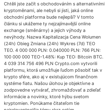
Chtěli jste začít s obchodováním s alternativními
kryptoměnami, ale nebyli si jisti, jaká online
obchodní platforma bude nejlepší? V tomto
článku si ukážeme ty nejzajímavější online
exchange (směnárny) a jejich výhody a
nevýhody. Nazwa Kapitalizacja Cena Wolumen
(24h) Obieg Zmiana (24h) Wykres (7d) TEO
TEO. 4 000 000 PLN: 0.040000 PLN: 766 PLN:
100 000 000 TEO-1.48%: Kup TEO: Bitcoin BTC.
4 039 314 756 496 PLN Crypto.com vytvorili
platformu, ktorá umožňuje ľuďom pôsobiť tak v
krypto sfére, ako aj v existujúcom finančnom
systéme fiatu. Našou úlohou je objektívne a
zodpovedne vytvárať, zhromažďovať a zdieľať
informácie a novinky, ktoré hýbu svetom
kryptomien. Ponúkame čitateľom tie
najrelevantnejšie témy skrz celým