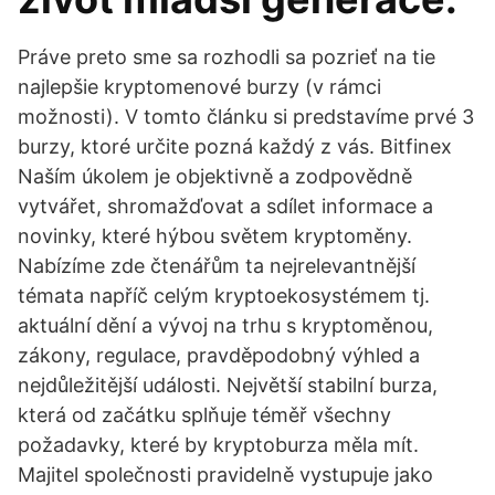
Práve preto sme sa rozhodli sa pozrieť na tie
najlepšie kryptomenové burzy (v rámci
možnosti). V tomto článku si predstavíme prvé 3
burzy, ktoré určite pozná každý z vás. Bitfinex
Naším úkolem je objektivně a zodpovědně
vytvářet, shromažďovat a sdílet informace a
novinky, které hýbou světem kryptoměny.
Nabízíme zde čtenářům ta nejrelevantnější
témata napříč celým kryptoekosystémem tj.
aktuální dění a vývoj na trhu s kryptoměnou,
zákony, regulace, pravděpodobný výhled a
nejdůležitější události. Největší stabilní burza,
která od začátku splňuje téměř všechny
požadavky, které by kryptoburza měla mít.
Majitel společnosti pravidelně vystupuje jako