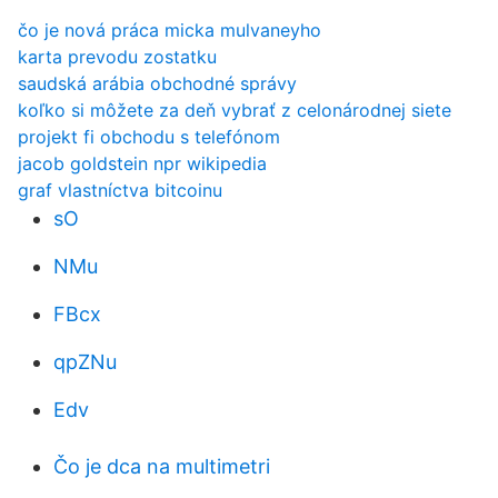
čo je nová práca micka mulvaneyho
karta prevodu zostatku
saudská arábia obchodné správy
koľko si môžete za deň vybrať z celonárodnej siete
projekt fi obchodu s telefónom
jacob goldstein npr wikipedia
graf vlastníctva bitcoinu
sO
NMu
FBcx
qpZNu
Edv
Čo je dca na multimetri