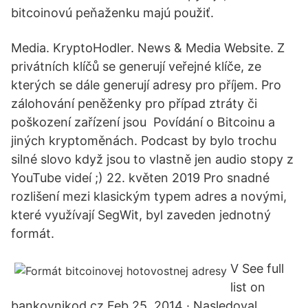
bitcoinovú peňaženku majú použiť.
Media. KryptoHodler. News & Media Website. Z
privátních klíčů se generují veřejné klíče, ze
kterých se dále generují adresy pro příjem. Pro
zálohování peněženky pro případ ztráty či
poškození zařízení jsou Povídání o Bitcoinu a
jiných kryptoměnách. Podcast by bylo trochu
silné slovo když jsou to vlastně jen audio stopy z
YouTube videí ;) 22. květen 2019 Pro snadné
rozlišení mezi klasickým typem adres a novými,
které využívají SegWit, byl zaveden jednotný
formát.
V See full
list on
bankovnikod.cz Feb 25, 2014 · Nasledoval