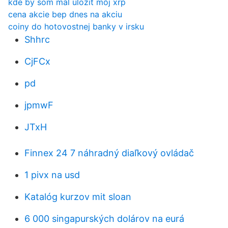
kde by som mal uložiť môj xrp
cena akcie bep dnes na akciu
coiny do hotovostnej banky v irsku
Shhrc
CjFCx
pd
jpmwF
JTxH
Finnex 24 7 náhradný diaľkový ovládač
1 pivx na usd
Katalóg kurzov mit sloan
6 000 singapurských dolárov na eurá