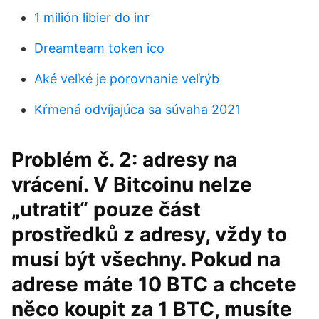
1 milión libier do inr
Dreamteam token ico
Aké veľké je porovnanie veľrýb
Kŕmená odvíjajúca sa súvaha 2021
Problém č. 2: adresy na
vrácení. V Bitcoinu nelze
„utratit“ pouze část
prostředků z adresy, vždy to
musí být všechny. Pokud na
adrese máte 10 BTC a chcete
něco koupit za 1 BTC, musíte