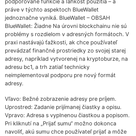
podporované funkcie a ľahkosť použitia – a
práve v týchto aspektoch BlueWallet
jednoznačne vyniká. BlueWallet – OBSAH
BlueWallet: Žiadne Na úrovni blockchainu nie sú
problémy s rozdielom v adresných formátoch. V
praxi nastávajú ťažkosti, ak chce používateľ
prevádzať finančné prostriedky zo svojej starej
adresy, napríklad vytvorenej na kryptoburze, na
adresu bc1, a trh zatiaľ technicky
neimplementoval podporu pre nový formát
adresy.
Vľavo: Bežné zobrazenie adresy pre príjem.
Uprostred: Zadanie prijímanej čiastky a opisu.
Vpravo: Adresa s vyplnenou čiastkou a popisom.
Pri kliknutí na „Prijať sumu“ možno dokonca
navoliť, akú sumu chce používateľ prijať a môže