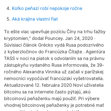
Koľko peňazí robí nepokoje ročne
Aká krajina vlastní fiat
To ešte viac upevňuje pozíciu Číny na trhu ťažby
kryptomien," dodal Pouncey. Jan 24, 2020 ·
Súvisiaci článok Grécko vydá Rusa podozrivého
z kyberzločinov do Francúzka Čítajte . Agentúra
TASS v noci na piatok s odvolaním sa na právnu
zástupkyňu vydaného Rusa informovala, že 39-
ročného Alexandra Vinnika už začali v parížskej
nemocnici vypočúvať francúzski vyšetrovatelia.
Aktualizované 12. februára 2020 Noví užívatelia
bitcoinu sa na internete často pýtajú, akú
bitcoinovú peňaženku majú použiť. Pri výbere
vhodnej bitcoinovej peňaženky je potrebné mať