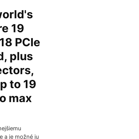
orld's
re 19
 18 PCIe
d, plus
ctors,
p to 19
to max
mejšiemu
e a je možné ju