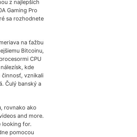
ou z najlepších
70A Gaming Pro
oré sa rozhodnete
ameriava na ťažbu
jšiemu Bitcoinu,
i procesormi CPU
nálezísk, kde
činnosť, vznikali
á. Čulý banský a
u, rovnako ako
 videos and more.
 looking for.
radne pomocou