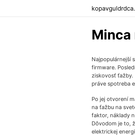
kopavguldrdca
Minca 
Najpopulárnejší 
firmware. Posledn
ziskovosť ťažby.
práve spotreba e
Po jej otvorení 
na ťažbu na svet
faktor, náklady n
Dôvodom je to, 
elektrickej ener