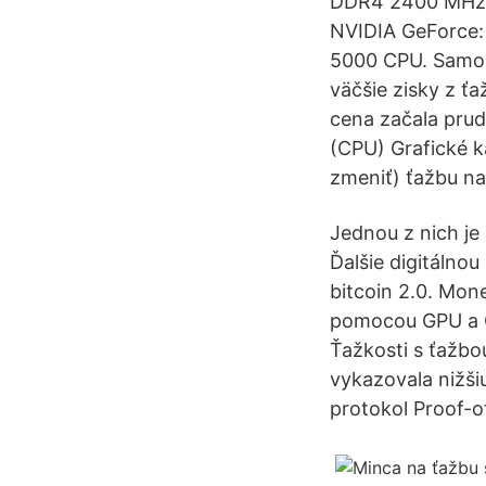
DDR4 2400 MHz C
NVIDIA GeForce:
5000 CPU. Samozre
väčšie zisky z ť
cena začala prud
(CPU) Grafické k
zmeniť) ťažbu n
Jednou z nich je 
Ďalšie digitálno
bitcoin 2.0. Mon
pomocou GPU a C
Ťažkosti s ťažbo
vykazovala nižšiu
protokol Proof-o