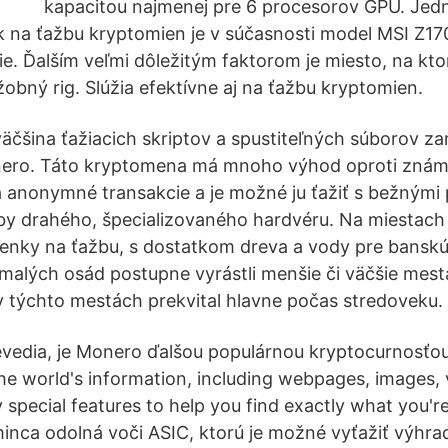
kapacitou najmenej pre 6 procesorov GPU. Jedn
k na ťažbu kryptomien je v súčasnosti model MSI Z1
e. Ďalším veľmi dôležitým faktorom je miesto, na kt
žobný rig. Slúžia efektívne aj na ťažbu kryptomien.
väčšina ťažiacich skriptov a spustiteľných súborov z
ro. Táto kryptomena má mnoho výhod oproti známe
 anonymné transakcie a je možné ju ťažiť s bežným
y drahého, špecializovaného hardvéru. Na miestach 
enky na ťažbu, s dostatkom dreva a vody pre banskú 
malých osád postupne vyrástli menšie či väčšie mest
 týchto mestách prekvital hlavne počas stredoveku.
nevedia, je Monero ďalšou populárnou kryptocurnosťo
the world's information, including webpages, images,
special features to help you find exactly what you're
minca odolná voči ASIC, ktorú je možné vyťažiť výh