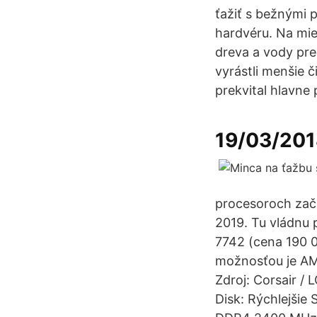
ťažiť s bežnými
hardvéru. Na mie
dreva a vody pre
vyrástli menšie 
prekvital hlavne
19/03/20
procesoroch zač
2019. Tu vládnu
7742 (cena 190 0
možnosťou je AM
Zdroj: Corsair / 
Disk: Rýchlejši