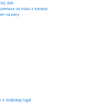
ždý deň
peniaze na kubu z kanady
zam na pery
 v indickej rupii