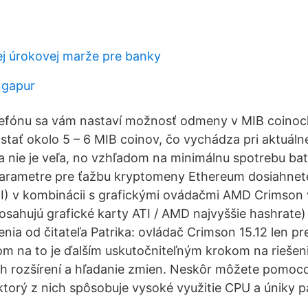
ej úrokovej marže pre banky
ngapur
lefónu sa vám nastaví možnosť odmeny v MIB coinoc
stať okolo 5 – 6 MIB coinov, čo vychádza pri aktuáln
a nie je veľa, no vzhľadom na minimálnu spotrebu bat
parametre pre ťažbu kryptomeny Ethereum dosiahnete
) v kombinácii s grafickými ovádačmi AMD Crimson v 
osahujú grafické karty ATI / AMD najvyššie hashrate)
nia od čitateľa Patrika: ovládač Crimson 15.12 len pr
m na to je ďalším uskutočniteľným krokom na rieše
ch rozšírení a hľadanie zmien. Neskôr môžete pomoc
, ktorý z nich spôsobuje vysoké využitie CPU a úniky 