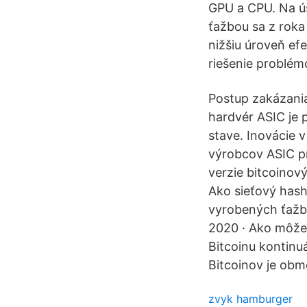
GPU a CPU. Na ús
ťažbou sa z roka
nižšiu úroveň ef
riešenie problém
Postup zakázania 
hardvér ASIC je
stave. Inovácie v
výrobcov ASIC pr
verzie bitcoinov
Ako sieťový hash
vyrobených ťažb
2020 · Ako môžet
Bitcoinu kontinuá
Bitcoinov je ob
zvyk hamburger