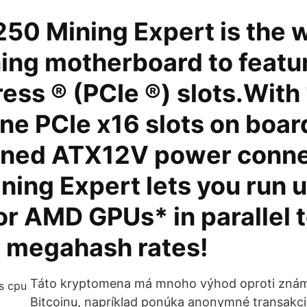
50 Mining Expert is the w
ning motherboard to featu
ess ® (PCIe ®) slots.With
ne PCIe x16 slots on boar
oned ATX12V power conne
ing Expert lets you run u
or AMD GPUs* in parallel 
r megahash rates!
Táto kryptomena má mnoho výhod oproti zná
Bitcoinu, napríklad ponúka anonymné transakci