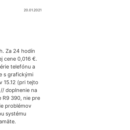
20.01.2021
h. Za 24 hodín
ej cene 0,016 €.
érie telefónu a
 s grafickými
15.12 (pri tejto
 // doplnenie na
e R9 390, nie pre
nie problémov
ou systému
pamäte.