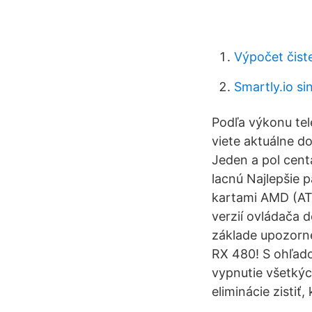
Výpočet čist
Smartly.io si
Podľa výkonu te
viete aktuálne do
Jeden a pol cent
lacnú Najlepšie 
kartami AMD (ATI
verzií ovládača d
základe upozorne
RX 480! S ohľado
vypnutie všetký
eliminácie zistiť