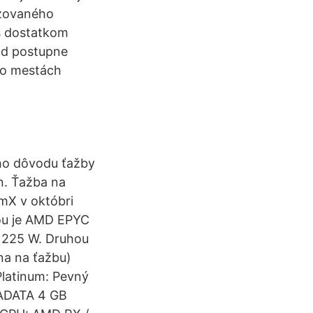
izovaného
 s dostatkom
ád postupne
hto mestách
ho dôvodu ťažby
n. Ťažba na
mX v októbri
ou je AMD EPYC
u 225 W. Druhou
na na ťažbu)
 Platinum: Pevný
 ADATA 4 GB