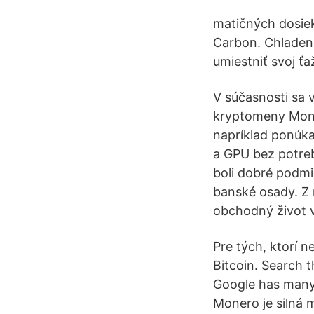
matičných dosie
Carbon. Chladeni
umiestniť svoj ťa
V súčasnosti sa 
kryptomeny Mone
napríklad ponúka
a GPU bez potreb
boli dobré podmi
banské osady. Z 
obchodný život v
Pre tých, ktorí 
Bitcoin. Search 
Google has many 
Monero je silná 