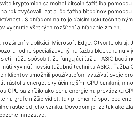
vite kryptomien sa mohol bitcoin ťažiť iba pomocou 
 na rok zvyšovali, zatiaľ čo ťažba bitcoinov pomoco
ektívnosti. S ohľadom na to je ďalším uskutočniteľn
ov vypnutie všetkých rozšírení a hľadanie zmien.
rozšírení v aplikácii Microsoft Edge: Otvorte okraj. J
 pozoruhodne špecializovaný na ťažbu blockchainu v
 sieti môžu spôsobiť, že fungujúci ťažiari ASIC budú n
inúti vyvinúť novšiu ťažobnú techniku ASIC.. Ťažba 
ých klientov umožnili používateľom využívať svoje pr
át rástol s energeticky účinnejšími GPU baníkmi, mn
ou CPU sa znížilo ako cena energie na prevádzku CP
e na grafe nižšie vidieť, tak priemerná spotreba ene
lne rastie od jeho vzniku. Dôvodom je, že tak ako zlat
medzené množstvo.