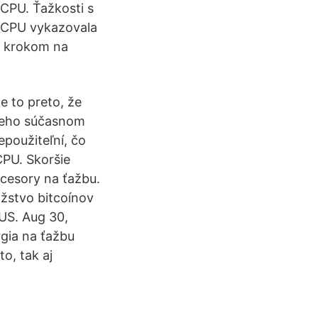
CPU. Ťažkosti s
u CPU vykazovala
ým krokom na
e to preto, že
 jeho súčasnom
epoužiteľní, čo
CPU. Skoršie
ocesory na ťažbu.
ožstvo bitcoínov
US. Aug 30,
rgia na ťažbu
o, tak aj