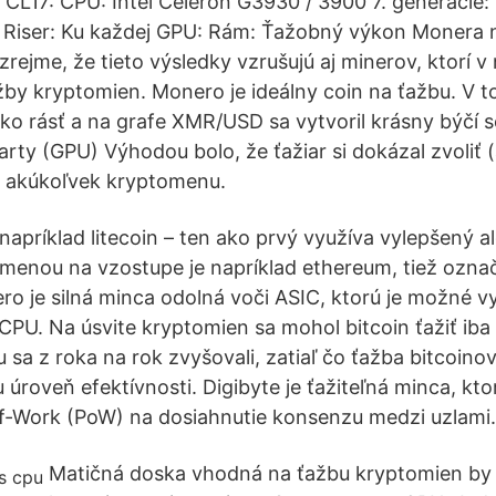
L17: CPU: Intel Celeron G3930 / 3900 7. generácie:
 Riser: Ku každej GPU: Rám: Ťažobný výkon Monera
jme, že tieto výsledky vzrušujú aj minerov, ktorí v n
ažby kryptomien. Monero je ideálny coin na ťažbu. V 
ko rásť a na grafe XMR/USD sa vytvoril krásny býčí 
arty (GPU) Výhodou bolo, že ťažiar si dokázal zvoliť 
a akúkoľvek kryptomenu.
napríklad litecoin – ten ako prvý využíva vylepšený a
u menou na vzostupe je napríklad ethereum, tiež ozn
ero je silná minca odolná voči ASIC, ktorú je možné v
PU. Na úsvite kryptomien sa mohol bitcoin ťažiť ib
u sa z roka na rok zvyšovali, zatiaľ čo ťažba bitcoi
 úroveň efektívnosti. Digibyte je ťažiteľná minca, kto
f-Work (PoW) na dosiahnutie konsenzu medzi uzlami.
Matičná doska vhodná na ťažbu kryptomien by