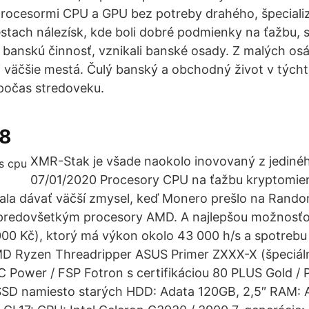
 procesormi CPU a GPU bez potreby drahého, špecial
stach nálezísk, kde boli dobré podmienky na ťažbu,
 banskú činnosť, vznikali banské osady. Z malých os
či väčšie mestá. Čulý banský a obchodný život v týc
 počas stredoveku.
18
XMR-Stak je všade naokolo inovovaný z jediné
07/01/2020 Procesory CPU na ťažbu kryptomie
ala dávať väčší zmysel, keď Monero prešlo na Rando
 predovšetkým procesory AMD. A najlepšou možnosť
00 Kč), ktorý má výkon okolo 43 000 h/s a spotreb
D Ryzen Threadripper ASUS Primer ZXXX-X (špeciál
LC Power / FSP Fotron s certifikáciou 80 PLUS Gold /
e SSD namiesto starých HDD: Adata 120GB, 2,5″ RAM: