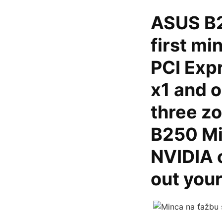
ASUS B2
first mi
PCI Expr
x1 and o
three z
B250 Min
NVIDIA 
out you