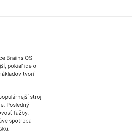
ce Braiins OS
ší, pokiaľ ide o
ákladov tvorí
opulárnejší stroj
re. Posledný
kovosť ťažby.
áve spotreba
sku.