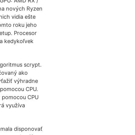
 GPU: AMD RX /
 na nových Ryzen
ich vidia ešte
tomto roku jeho
setup. Procesor
(a kedykoľvek
lgoritmus scrypt.
ačovaný ako
yťažiť výhradne
a pomocou CPU.
nov pomocou CPU
rá využíva
 mala disponovať