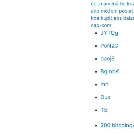
čo znamená fyi ka
ako môžem poslať 
kde kúpiť eos bal
cap-com
JYTQg
PoNzC
oaojS
BgmbK
mh
Dux
Tb
200 bitcoinov