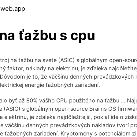
.web.app
na ťažbu s cpu
stroj na ťažbu na svete (ASIC) s globálnym open-sour
ý faktor, náklady na elektrinu, je zďaleka najdôležitej
 Dôvodom je to, že väčšinu denných prevádzkových n
lektrickej energie ťažobných zariadení.
malo byť až 80% vášho CPU použitého na ťažbu … Najp
e (ASIC) s globálnym open-source Braiins OS firmwa
a elektrinu, je zďaleka najdôležitejší, pokiaľ ide o zis
že väčšinu denných prevádzkových nákladov tvorí pr
gie ťažobných zariadení. Kryptomeny s potenciálom zi