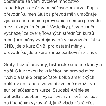
dostanete za vami zvolené množstvo
kanadských dolárov pri súčasnom kurze. Popis
převodníku měn Služba převod měn umožňuje
zjištění orientačních převodních cen při převodu
mezi různými měnami. Výsledky převodu měn
vycházejí ze zveřejňovaných středních kurzů
měn (pro měny zveřejňované v kurzovním lístku
ČNB, jde o kurz ČNB, pro ostatní měny v
převodníku jde o kurz z mezibankovního trhu).
Grafy, běžné převody, historické směnné kurzy a
další. S kurzovou kalkulačkou na prevod mien
rýchlo a ľahko prepočítate, koľko amerických
dolárov dostanete za vami zvolené množstvo
eur pri súčasnom kurze. Saúdská Arábie se
dohodla s osobami vyšetřovanými kvůli korupci
na finančním vyrovnání, jímž vláda získá přes