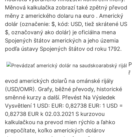
Měnová kalkulačka zobrazí také zpětný převod
měny z amerického dolaru na euro . Americký
dolár (označenie: $, kód: USD, tiež skrátené US
$, označovaný ako dolár) je oficiálna mena
Spojených štátov amerických a jeho územia
podľa ústavy Spojených štátov od roku 1792.
P
ř
evod amerických dolarů na ománské rijály
(USD/OMR). Grafy, běžné převody, historické
směnné kurzy a další. Převést Na Výsledek
Vysvětlení 1 USD: EUR: 0,82738 EUR: 1 USD =
0,82738 EUR k 02.03.2021 S kurzovou
kalkulačkou na prevod mien rýchlo a ľahko
prepočítate, koľko amerických dolárov