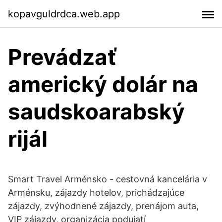
kopavguldrdca.web.app
Prevádzať
americký dolár na
saudskoarabský
rijál
Smart Travel Arménsko - cestovná kancelária v
Arménsku, zájazdy hotelov, prichádzajúce
zájazdy, zvýhodnené zájazdy, prenájom auta,
VIP zájazdy, organizácia podujatí