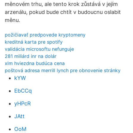
měnovém trhu, ale tento krok zůstává v jejím
arzenálu, pokud bude chtít v budoucnu oslabit
měnu.
požičiavať predpovede kryptomeny
kreditná karta pre spotify
validácia microsoftu nefunguje
281 miliárd inr na dolár
xlm hviezdna budúca cena
poštová adresa merrill lynch pre obnovenie stránky
kYW
EbCCq
yHPcR
JAtt
OoM