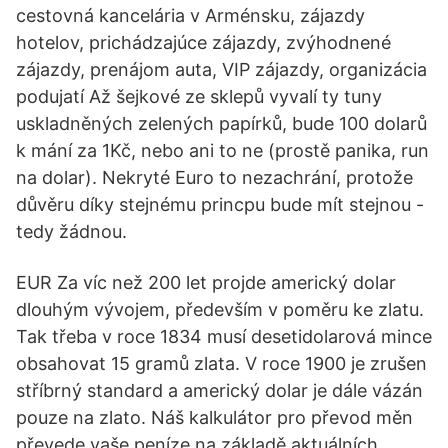
cestovná kancelária v Arménsku, zájazdy
hotelov, prichádzajúce zájazdy, zvýhodnené
zájazdy, prenájom auta, VIP zájazdy, organizácia
podujatí Až šejkové ze sklepů vyvalí ty tuny
uskladněných zelených papírků, bude 100 dolarů
k mání za 1Kč, nebo ani to ne (prostě panika, run
na dolar). Nekryté Euro to nezachrání, protože
důvěru díky stejnému princpu bude mít stejnou -
tedy žádnou.
EUR Za víc než 200 let projde americký dolar
dlouhým vývojem, především v poměru ke zlatu.
Tak třeba v roce 1834 musí desetidolarová mince
obsahovat 15 gramů zlata. V roce 1900 je zrušen
stříbrný standard a americký dolar je dále vázán
pouze na zlato. Náš kalkulátor pro převod měn
převede vaše peníze na základě aktuálních