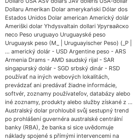
Dollaro USA ASV dolārs JAV doleris USA-dollár
Dollaru Amerikan Dolar amerykański Dólar dos
Estados Unidos Dolar american Americký dolár
Ameriški dolar Yhdysvaltain dollari Уругвайско
песо Peso uruguayo Uruguayské peso
Uruguaysk peso (M_ | Uruguayischer Peso) (_P |
… americký dolár - USD Argentine peso - ARS
Armenia Drams - AMD saudský rijal - SAR
singapurský dolár - SGD srbský dinár - RSD
používať na iných webových lokalitách,
prevádzať ani predávať žiadne informácie,
softvér, zoznamy používateľov, databázy alebo
iné zoznamy, produkty alebo služby získané z …
Australský dolar prohloubil svůj sestupný trend
po prohlášení guvernéra australské centrální
banky (RBA), že banka si sice uvědomuje
náklady spojené s přímými intervencemi na