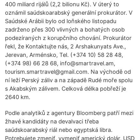
400 miliard rijálů (2,2 bilionu Kč). V úterý to
oznámil saúdskoarabský generální prokurátor. V
Saúdské Arábii bylo od loňského listopadu
zadrženo přes 300 vlivných a bohatých osob
podezíraných z korupčního chování. Prokurátor
řekl, že Kontaktujte nás, 2 Arshakunyats Ave.,
Jerevan, Arménsko, Tel. (+374 10) 58 28 48,
(+374 98) 66 28 68, info@smartravel.am,
tourism.smartravel@gmail.com. Na východě od
ní leží Perský záliv a na západě Rudé moře spolu
s Akabským zálivem. Celková délka pobřeží je
2640 km.
Podle analytiků z agentury Bloomberg patří mezi
žhavé kandidáty na devalvaci třeba
saúdskoarabský riál nebo egyptská libra.
Potrebujete zmeniť, vymeniť americký dolár, USD