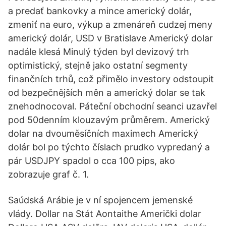
a predať bankovky a mince americký dolár,
zmeniť na euro, výkup a zmenáreň cudzej meny
americký dolár, USD v Bratislave Americký dolar
nadále klesá Minulý týden byl devizový trh
optimistický, stejně jako ostatní segmenty
finančních trhů, což přimělo investory odstoupit
od bezpečnějších měn a americký dolar se tak
znehodnocoval. Páteční obchodní seanci uzavřel
pod 50denním klouzavým průměrem. Americký
dolar na dvouměsíčních maximech Americký
dolár bol po týchto číslach prudko vypredaný a
pár USDJPY spadol o cca 100 pips, ako
zobrazuje graf č. 1.
Saúdská Arábie je v ní spojencem jemenské
vlády. Dollar na Stát Aontaithe Američki dolar