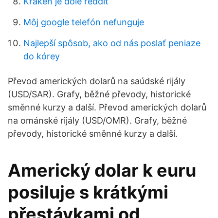
Kraken je dole reddit
Môj google telefón nefunguje
Najlepší spôsob, ako od nás poslať peniaze
do kórey
Převod amerických dolarů na saúdské rijály
(USD/SAR). Grafy, běžné převody, historické
směnné kurzy a další. Převod amerických dolarů
na ománské rijály (USD/OMR). Grafy, běžné
převody, historické směnné kurzy a další.
Americký dolar k euru
posiluje s krátkými
přestávkami od